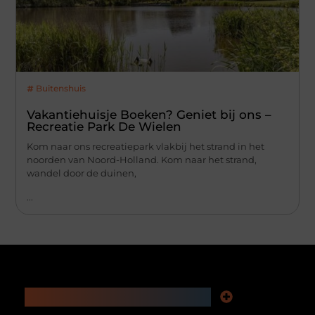
Buitenshuis
Vakantiehuisje Boeken? Geniet bij ons –
Recreatie Park De Wielen
Kom naar ons recreatiepark vlakbij het strand in het
noorden van Noord-Holland. Kom naar het strand,
wandel door de duinen,
...
Main Links
Nederlandse linkbuilding: zo versterk je jouw website en online zichtbaarheid
Geld verdienen via het internet: jouw complete gids