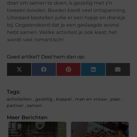
doet om samen te doen, is gezellig met z’n
tweeën bowlen. Bowlen biedt veel ontspanning.
Uiteraard bestellen jullie er een hapje en drankje
bij. Gegarandeerd dat je een geslaagde avond
hebt samen. Welke activiteit je ook kiest: het
wordt vast romantisch!
Goed artikel? Deel hem dan op:
X
Facebook
Pinterest
LinkedIn
Email
(Twitter)
Tags:
activiteiten
,
gezellig
,
koppel
,
man en vrouw
,
paar
,
partner
,
samen
Meer Berichten