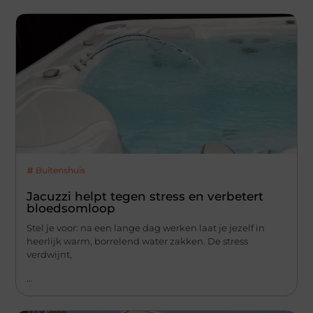
Buitenshuis
Jacuzzi helpt tegen stress en verbetert
bloedsomloop
Stel je voor: na een lange dag werken laat je jezelf in
heerlijk warm, borrelend water zakken. De stress
verdwijnt,
...