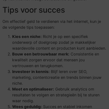
Tips voor succes
Om effectief geld te verdienen via het internet, kun je
de volgende tips toepassen:
Kies een niche:
Richt je op een specifiek
onderwerp of doelgroep zodat je makkelijker
waardevolle content en producten kunt aanbieden.
Bouw een betrouwbaar merk:
Consistentie en
kwaliteit zorgen ervoor dat mensen jou
vertrouwen en terugkomen.
Investeer in kennis:
Blijf leren over SEO,
marketing, contentcreatie en trends binnen jouw
niche.
Meet en optimaliseer:
Gebruik analytics om
resultaten te volgen en strategieën bij te sturen
waar nodig.
Wees geduldig:
Succes en stabiel inkomen