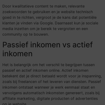
Door kwalitatieve content te maken, relevante
zoekwoorden te gebruiken en je website technisch
goed in te richten, vergroot je de kans dat potentiële
klanten je vinden via Google. Daarnaast kun je sociale
media inzetten om je bereik te vergroten en een
community op te bouwen.
Passief inkomen vs actief
inkomen
Het is belangrijk om het verschil te begrijpen tussen
passief en actief inkomen online. Actief inkomen
betekent dat je direct betaald wordt voor je inspanning,
zoals bij freelancen of het leveren van diensten. Passief
inkomen ontstaat wanneer je werk eenmaal staat en
vervolgens automatisch inkomsten genereert, zoals bij
affiliate marketing, digitale producten of advertenties
op je website.