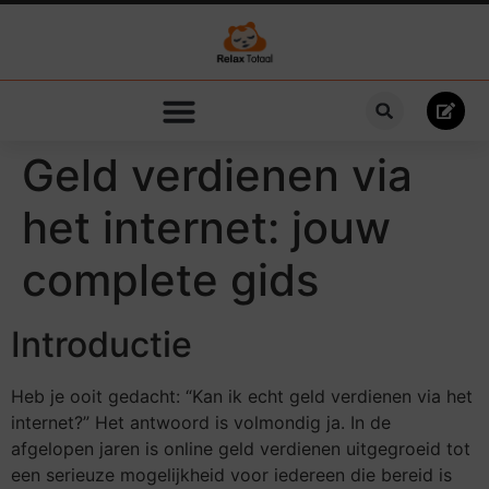
Geld verdienen via
het internet: jouw
complete gids
Introductie
Heb je ooit gedacht: “Kan ik echt geld verdienen via het
internet?” Het antwoord is volmondig ja. In de
afgelopen jaren is online geld verdienen uitgegroeid tot
een serieuze mogelijkheid voor iedereen die bereid is