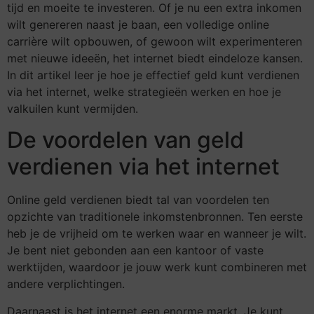
tijd en moeite te investeren. Of je nu een extra inkomen
wilt genereren naast je baan, een volledige online
carrière wilt opbouwen, of gewoon wilt experimenteren
met nieuwe ideeën, het internet biedt eindeloze kansen.
In dit artikel leer je hoe je effectief geld kunt verdienen
via het internet, welke strategieën werken en hoe je
valkuilen kunt vermijden.
De voordelen van geld
verdienen via het internet
Online geld verdienen biedt tal van voordelen ten
opzichte van traditionele inkomstenbronnen. Ten eerste
heb je de vrijheid om te werken waar en wanneer je wilt.
Je bent niet gebonden aan een kantoor of vaste
werktijden, waardoor je jouw werk kunt combineren met
andere verplichtingen.
Daarnaast is het internet een enorme markt. Je kunt