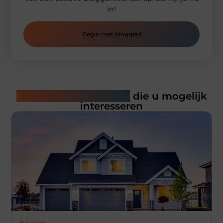
in!
Begin met bloggen!
Gerelateerde artikelen
die u mogelijk
interesseren
Anders