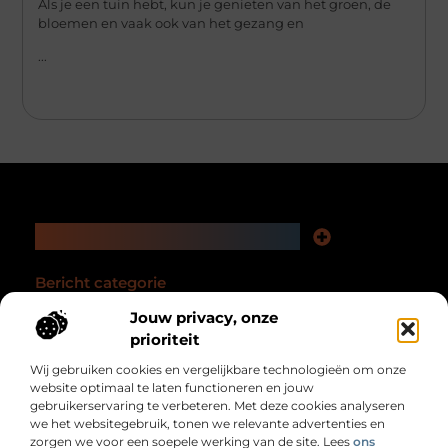
Als je een tuin hebt, kun je genieten van het groen, de
bloemen en vaak ook van het gezang en
...
Main Links
Nederlandse linkbuilding: zo versterk je jouw website en online zichtbaarheid
Geld verdienen via het internet: jouw complete gids
Bericht categorie
Jouw privacy, onze
prioriteit
Wij gebruiken cookies en vergelijkbare technologieën om onze
website optimaal te laten functioneren en jouw
gebruikerservaring te verbeteren. Met deze cookies analyseren
we het websitegebruik, tonen we relevante advertenties en
zorgen we voor een soepele werking van de site. Lees
ons
Voor wie nét even meer uit het dagelijks leven