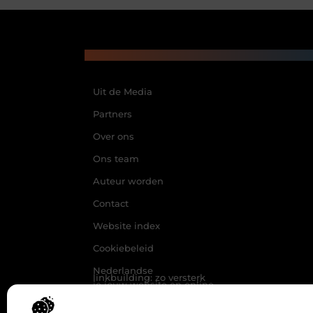
Main Links
Beroemdheden
Uit de Media
Partners
Over ons
Ons team
Auteur worden
Contact
Website index
Cookiebeleid
Nederlandse
linkbuilding: zo versterk
je jouw website en online
zichtbaarheid