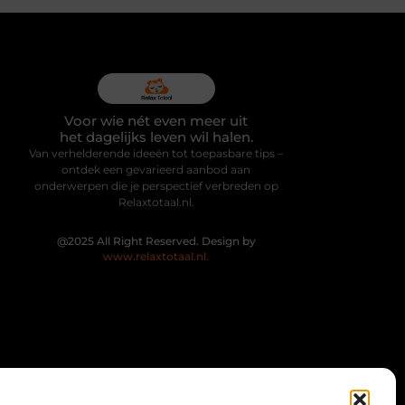
Voor wie nét even meer uit
het dagelijks leven wil halen.
Van verhelderende ideeën tot toepasbare tips –
ontdek een gevarieerd aanbod aan
onderwerpen die je perspectief verbreden op
Relaxtotaal.nl.
@2025 All Right Reserved. Design by
www.relaxtotaal.nl.