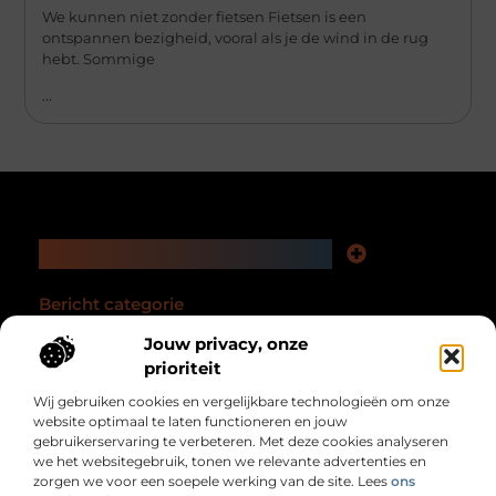
We kunnen niet zonder fietsen Fietsen is een
ontspannen bezigheid, vooral als je de wind in de rug
hebt. Sommige
...
Main Links
Nederlandse linkbuilding: zo versterk je jouw website en online zichtbaarheid
Geld verdienen via het internet: jouw complete gids
Bericht categorie
Jouw privacy, onze
prioriteit
Wij gebruiken cookies en vergelijkbare technologieën om onze
website optimaal te laten functioneren en jouw
gebruikerservaring te verbeteren. Met deze cookies analyseren
we het websitegebruik, tonen we relevante advertenties en
Voor wie nét even meer uit het dagelijks leven
zorgen we voor een soepele werking van de site. Lees
ons