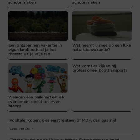
schoonmaken
schoonmaken
Een ontspannen vakantie in
Wat neemt u mee op een luxe
eigen land: zo haal je het
naturistenvakantie?
meeste uit je vrije tijd
Wat komt er kijken bij
professioneel boottransport?
Waarom een ballonartiest elk
evenement direct tot leven
brengt
Pooltafel kopen: kies eerst leisteen of MDF, dan pas stijl
Lees verder »
Fietsen huren op de Veluwe: samen fietsen met uw hond