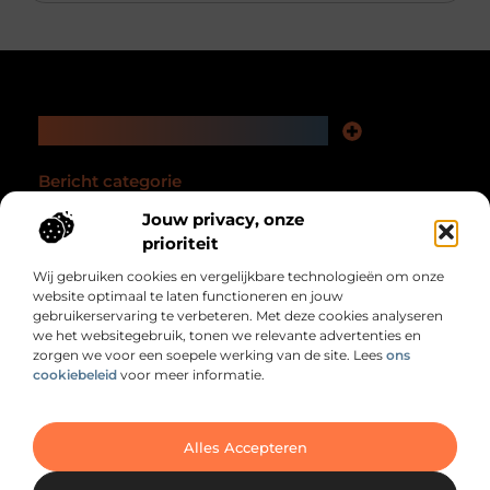
Main Links
Nederlandse linkbuilding: zo versterk je jouw website en online zichtbaarheid
Geld verdienen via het internet: jouw complete gids
Bericht categorie
Jouw privacy, onze
prioriteit
Wij gebruiken cookies en vergelijkbare technologieën om onze
website optimaal te laten functioneren en jouw
gebruikerservaring te verbeteren. Met deze cookies analyseren
we het websitegebruik, tonen we relevante advertenties en
zorgen we voor een soepele werking van de site. Lees
ons
Voor wie nét even meer uit het dagelijks leven
cookiebeleid
voor meer informatie.
wil halen.
Van verhelderende ideeën tot toepasbare tips – ontdek een gevarieerd
aanbod aan onderwerpen die je perspectief verbreden op Relaxtotaal.nl.
@2025 All Right Reserved. Design by
www.relaxtotaal.nl.
Alles Accepteren