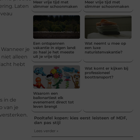
Meer vrije tijd met
Meer vrije tijd met
ering. Laten
slimmer schoonmaken
slimmer schoonmaken
iveau
Een ontspannen
Wat neemt u mee op
vakantie in eigen land:
een luxe
. Wanneer je
zo haal je het meeste
naturistenvakantie?
 niet alleen
uit je vrije tijd
dacht hebt
Wat komt er kijken bij
professioneel
boottransport?
Waarom een
ballonartiest elk
s in de
evenement direct tot
leven brengt
o van je
versterken.
Pooltafel kopen: kies eerst leisteen of MDF,
dan pas stijl
Lees verder »