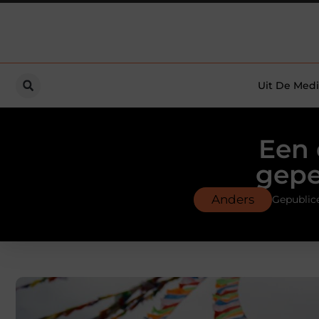
Uit De Medi
Een 
gepe
Anders
Gepublice