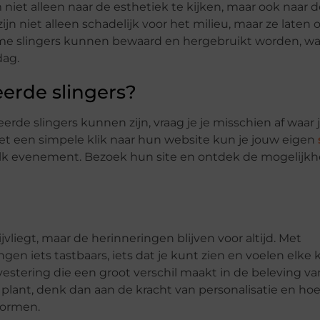
m niet alleen naar de esthetiek te kijken, maar ook naar d
 niet alleen schadelijk voor het milieu, maar ze laten 
ame slingers kunnen bewaard en hergebruikt worden, wat
dag.
erde slingers?
rde slingers kunnen zijn, vraag je je misschien af waar 
Met een simpele klik naar hun website kun je jouw eigen
 elk evenement. Bezoek hun site en ontdek de mogelij
iegt, maar de herinneringen blijven voor altijd. Met
en iets tastbaars, iets dat je kunt zien en voelen elke k
vestering die een groot verschil maakt in de beleving van
lant, denk dan aan de kracht van personalisatie en hoe
vormen.