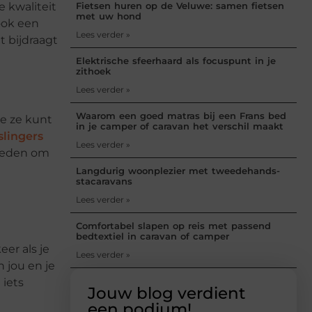
e kwaliteit
Fietsen huren op de Veluwe: samen fietsen
met uw hond
ook een
Lees verder »
 bijdraagt
Elektrische sfeerhaard als focuspunt in je
zithoek
Lees verder »
Waarom een goed matras bij een Frans bed
je ze kunt
in je camper of caravan het verschil maakt
slingers
Lees verder »
kheden om
Langdurig woonplezier met tweedehands-
stacaravans
Lees verder »
Comfortabel slapen op reis met passend
bedtextiel in caravan of camper
eer als je
Lees verder »
 jou en je
 iets
Jouw blog verdient
een podium!