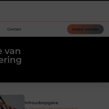
Contact
Auteur worden
e van
ering
Inhoudsopgave
De kracht van personalisatie