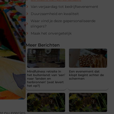
Van verjaardag tot bedrijfsevenement
Duurzaamheid en kwaliteit
Waar vind je deze gepersonaliseerde
slingers?
Maak het onvergetelijk
Meer Berichten
Mindfulness retraite in
Een evenement dat
het buitenland: van ‘aan’
klopt begint achter de
naar ‘landen en
schermen
herbronnen’ (wat levert
het op?)
er nu precies