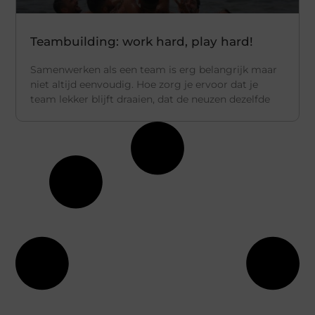
Teambuilding: work hard, play hard!
Samenwerken als een team is erg belangrijk maar
niet altijd eenvoudig. Hoe zorg je ervoor dat je
team lekker blijft draaien, dat de neuzen dezelfde