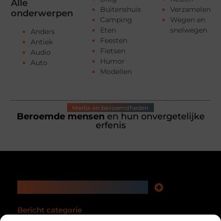
Alle
Buitenshuis
Verzamelen
onderwerpen
Camping
Wegen en
Eten
snelwegen
Anders
Feesten
Antiek
Fietsen
Audio
Humor
Auto
Modellen
Media en beroemdheden
Beroemde mensen
en hun onvergetelijke
erfenis
Main Links
Nederlandse linkbuilding: zo versterk je jouw website en online zichtbaarheid
Geld verdienen via het internet: jouw complete gids
Bericht categorie